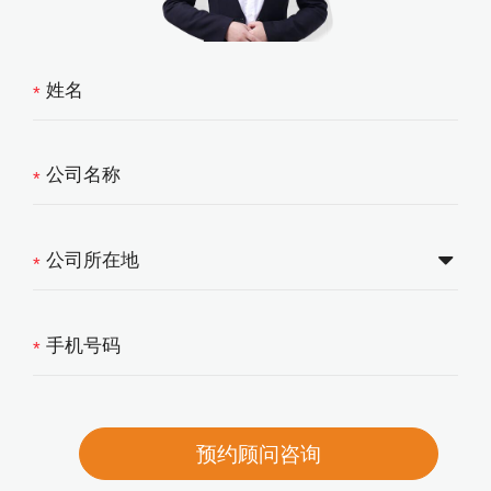
*
*
*
*