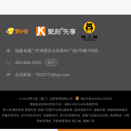
福建省厦门市湖里区火炬新科广场2号楼709层
400-666-6320
拨打
企业邮箱：7523772@qq.com
© 2024赞小宠（厦门）运营管理有限公司
闽ICP备2023012262号
增值电信业务经营许可证：闽B2-20231493
免责申明
赞小宠
聚刻先享
赞童科技
宠物门店数字化系统服务商
,提供
宠粮月付
,
宠物分期
,
宠物领养新模式
,
芝麻先享后付
,
支付宝先享后付
,
芝麻阶段付
,
支付宝周期代扣
,
宠物门店该怎么经营
,
免押租赁
,
小程
序租赁系统
,
手机租赁系统
,
楼上猫
,
宠物门店