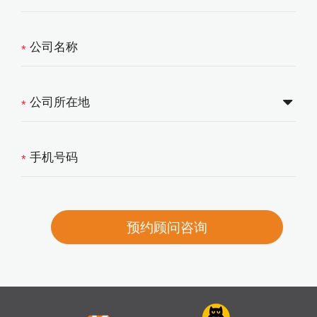
*
*
*