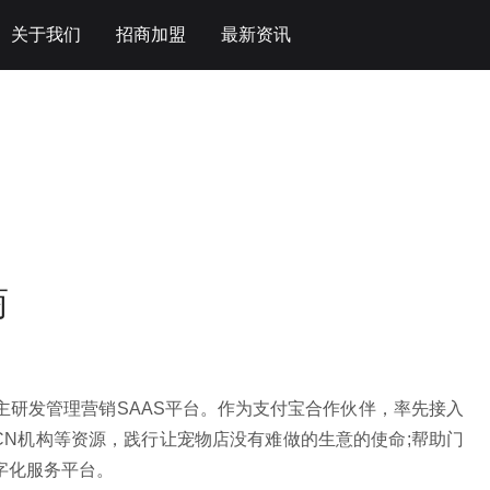
关于我们
招商加盟
最新资讯
企业动态
宠享未来大会
行业资讯
商
主研发管理营销SAAS平台。作为支付宝合作伙伴，率先接入
CN机构等资源，践行让宠物店没有难做的生意的使命;帮助门
字化服务平台。